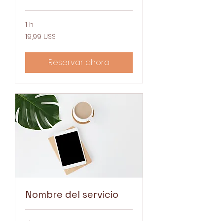
1 h
19,99
19,99 US$
dólares
estadounidenses
Reservar ahora
Nombre del servicio