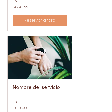
1 h
19,99
19,99 US$
dólares
estadounidenses
Reservar ahora
Nombre del servicio
1 h
19,99
19,99 US$
dólares
estadounidenses