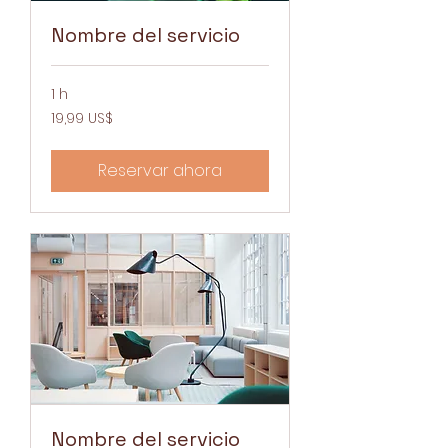
Nombre del servicio
1 h
19,99
19,99 US$
dólares
estadounidenses
Reservar ahora
Nombre del servicio